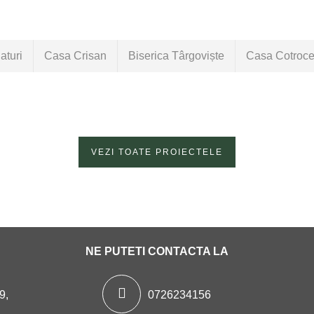
aturi
Casa Crisan
Biserica Târgoviște
Casa Cotroce
VEZI TOATE PROIECTELE
NE PUTETI CONTACTA LA
9,
0726234156