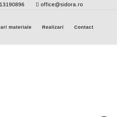
13190896
office@sidora.ro
ari materiale
Realizari
Contact
bitarilor cu