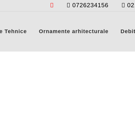
0726234156
02
e Tehnice
Ornamente arhitecturale
Debit
l este pioner pe piata tehnologiei de